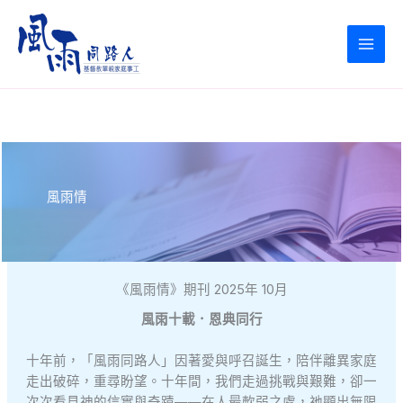
Skip
to
content
風雨情
《風雨情》期刊 2025年 10月
風雨十載．恩典同行
十年前，「風雨同路人」因著愛與呼召誕生，陪伴離異家庭
走出破碎，重尋盼望。十年間，我們走過挑戰與艱難，卻一
次次看見神的信實與奇蹟——在人最軟弱之處，祂顯出無限