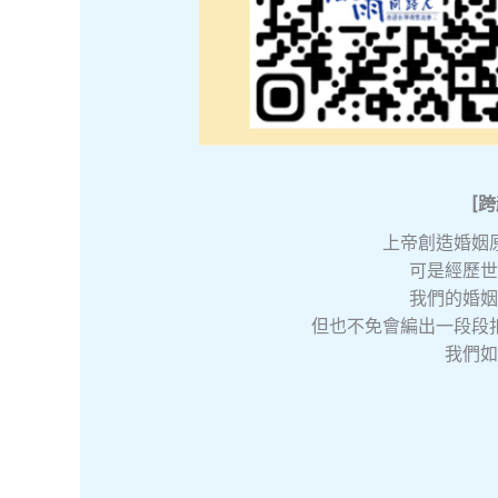
[
跨
上帝創造婚姻
可是經歷世
我們的婚姻
但也不免會編出一段段
我們如