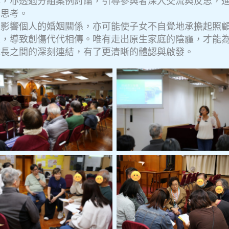
解，亦透過分組案例討論，引導參與者深入交流與反思，
與思考。
遠影響個人的婚姻關係，亦可能使子女不自覺地承擔起照
顧，導致創傷代代相傳。唯有走出原生家庭的陰霾，才能
成長之間的深刻連結，有了更清晰的體認與啟發。