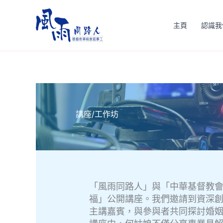
Skip
to
主頁
認識我
content
講座/工作坊
「風雨同路人」與「中華基督教
福」公開講座。我們邀請到資深
主講嘉賓，與參與者共同探討婚