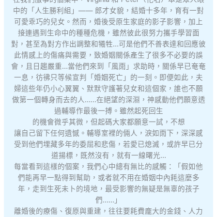
中的「人生勝利組」—— 郎才女貌，結婚十多年，育有一對
可愛乖巧的兒女。然而，婚後受原生家庭的影子影響，加上
接連遇到生命中的種種危機，雖然彼此很努力攜手學習面
對，甚至為對方作出調整和犧牲…可是他們不善表達和回應彼
此情感上的傷痛與需要，致婚姻關係產生了很多不必要的誤
會，且日趨嚴重…當他們來到「風雨」求助時，關係早已奄奄
一息，彷彿只等候宣判「婚姻死亡」的一刻。即便如此，夫
婦這些年仍小心翼翼、默默守護著兒女和這個家，誰也不願
做第一個轉身而去的人……在絕望的深淵，神感動他們願意透
過輔導作最後一搏。雖然起死回生
的機會微乎其微，但起碼大家都願意一試，不想
讓自己留下任何遺憾。輔導室裡的倆人，淚如雨下，深深感
受到他們埋藏多年的委屈和悲傷，若愛已熄滅，或許早已分
道揚標，既然沒有，就有一線曙光…
每當看到這樣的個案，我們心中總有無比的感觸：「假如他
們能再早一點得到幫助，或者就不用在婚姻中內耗這麼多
年，走到生死未卜的境地，最受影響的無疑是無辜的孩子
們……」
​離婚後的療傷、復原與重建，往往要耗費龐大的金錢、人力