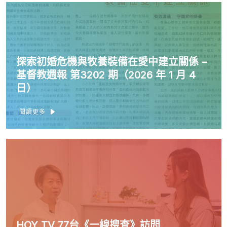
探索初婚危機與牧養裝備在愛中建立關係 –
基督教週報 第3202 期（2026 年 1 月 4
日）
閱讀更多
HOY TV 77台《一線搜查》訪問