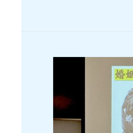
生
家
庭
在
我
婚
姻
延
續?!》
(2026
年
8
月
20
日)