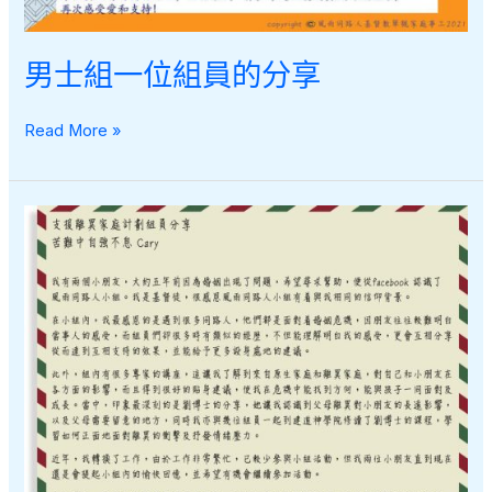
男士組一位組員的分享
男
Read More »
士
組
一
位
組
員
的
分
享