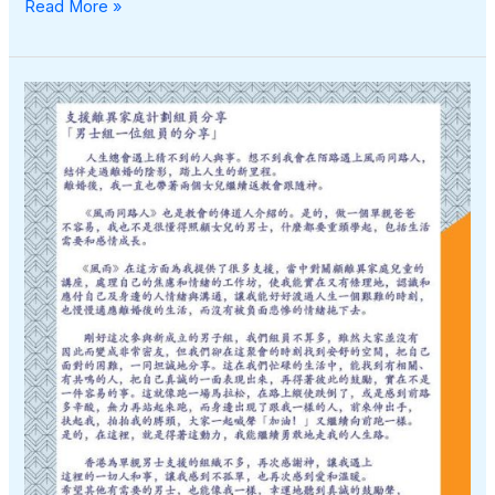
你
Read More »
們
為
什
麼
不
說
話?