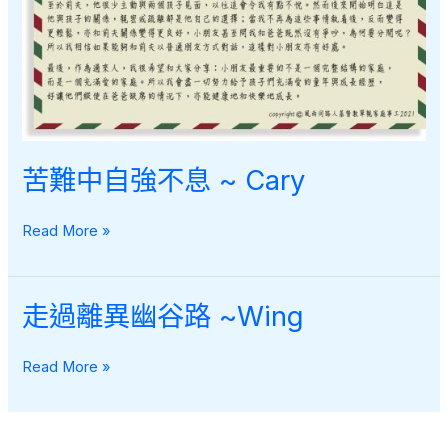
苦難中自強不息 ~ Cary
苦
Read More »
難
中
自
走過離異幽谷路 ~Wing
強
不
走
Read More »
息
過
~
離
Cary
異