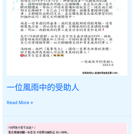
一位風雨中的受助人
一
Read More »
位
風
雨
中