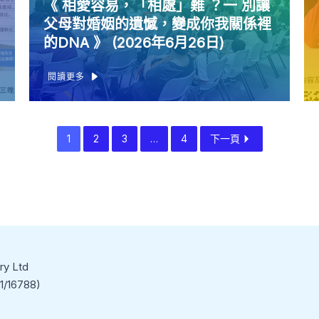
《 相愛容易，「相處」難 ？一 別讓
父母對婚姻的遺憾，變成你我關係裡
的DNA 》 (2026年6月26日)
閱讀更多
1
2
3
…
4
下一頁
ry Ltd
16788)